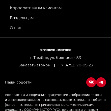
Джи Икс ПРЕМИУМ — GX PREMIUM, Джи Эти —
GT, Джи Эль — GL
Корпоративным клиентам
GS4 — Джи Эс 4 (GS4) в комплектациях Джи Би
Владельцам
Передний привод — GB 2WD, Джи Би Полный
привод — GB AWD, Джи Эль Полный привод —
О нас
GL AWD
M8 — Эм 8 (M8) в комплектациях Джи Эль — GL,
Джи Ти — GT, Джи Икс — GX,
Джи Икс ПРЕМИУМ — GX PREMIUM, ЛАУНЖ —
LOUNGE
г. Тамбов, ул. Киквидзе, 83
Заказать звонок
|
+7 (4752) 70-05-23
Empow — Эмпау (Empow) в комплектации
Джи Эс — GS, Джи Эль с элементы экстерьера
в спортивном стиле — GL
(S-Style)
Все права на информацию, графические изображения, тексты
и иные содержащиеся на настоящем сайте материалы и объекты
(далее — материалы), принадлежат юридическим лицам,
входящим в ООО «ГАК МОТОР РУС», рекламным агентствам,