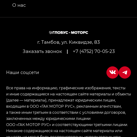
привод — GB AWD, Джи Эль Полный привод —
О нас
GL AWD
M8 — Эм 8 (M8) в комплектациях Джи Эль — GL,
Джи Ти — GT, Джи Икс — GX,
Джи Икс ПРЕМИУМ — GX PREMIUM, ЛАУНЖ —
LOUNGE
г. Тамбов, ул. Киквидзе, 83
Заказать звонок
|
+7 (4752) 70-05-23
Empow — Эмпау (Empow) в комплектации
Джи Эс — GS, Джи Эль с элементы экстерьера
в спортивном стиле — GL
(S-Style)
Все права на информацию, графические изображения, тексты
и иные содержащиеся на настоящем сайте материалы и объекты
(далее — материалы), принадлежат юридическим лицам,
входящим в ООО «ГАК МОТОР РУС», рекламным агентствам,
а также иным третьим в соответствии с условиями договоров,
заключенных между юридическими лицами
ООО «ГАК МОТОР РУС» и соответствующими третьими лицами.
Никакие содержащиеся на настоящем сайте материалы или
их часть не могут быть воспроизведены, использованы или