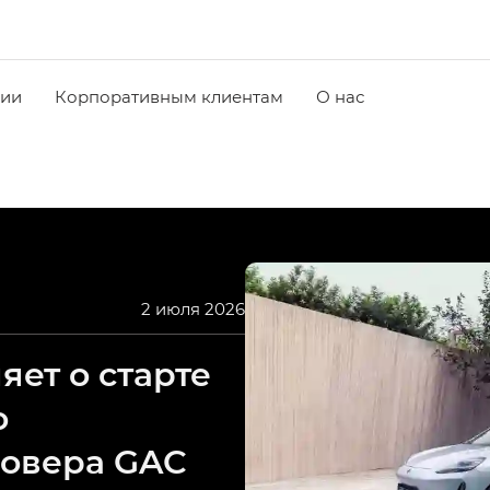
чии
Корпоративным клиентам
О нас
2 июля 2026
ет о старте
о
совера GAC