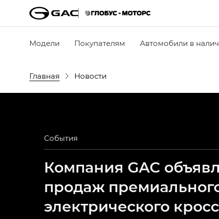
Модели
Покупателям
Автомобили в нали
Главная
Новости
События
Компания GAC объявля
продаж премиальног
электрического крос