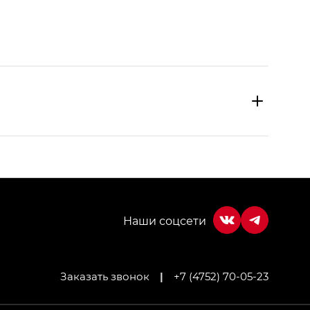
Заказать звонок
|
+7 (4752) 70-05-23
МИУМ — GX PREMIUM, Джи Эти — GT, Джи Эль —