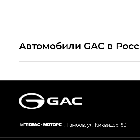
Aвтомобили GAC в Рос
S9 — Эс 9 (S9) в комплектации Эс Икс 
S7 — Эс 7 (S7) в комплектациях Эс Икс П
HYPTEC HT — Хайптек Эйч Ти (HYPTEC H
AION V — Айон Ви в комплектациях Экс 
г. Тамбов, ул. Киквидзе, 83
GS8 — Джи Эс 8 (GS8) в комплектациях 
GL