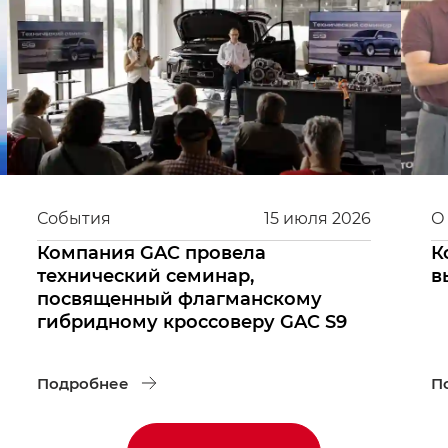
События
15
июля
2026
О
Компания GAC провела
К
технический семинар,
в
посвященный флагманскому
гибридному кроссоверу GAC S9
Подробнее
П