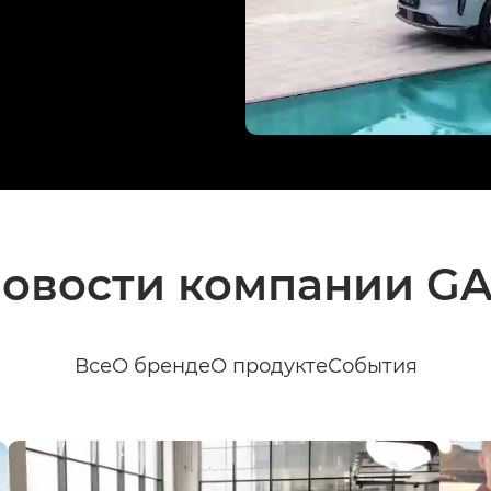
овости компании G
Все
О бренде
О продукте
События