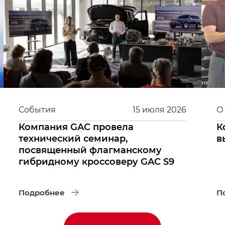
События
15
июля
2026
О
Компания GAC провела
К
технический семинар,
в
посвященный флагманскому
гибридному кроссоверу GAC S9
Подробнее
П