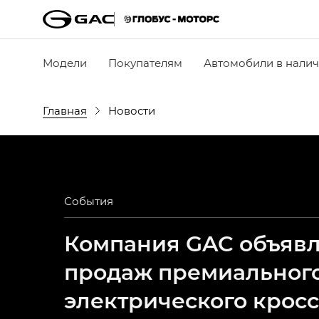
Модели
Покупателям
Автомобили в нали
Главная
Новости
События
Компания GAC объявля
продаж премиальног
электрического крос