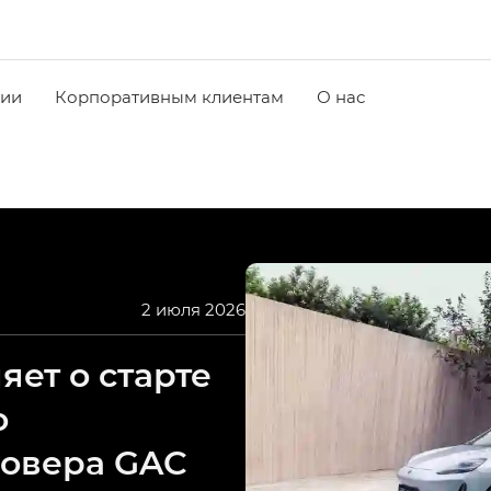
чии
Корпоративным клиентам
О нас
2 июля 2026
ет о старте
о
совера GAC