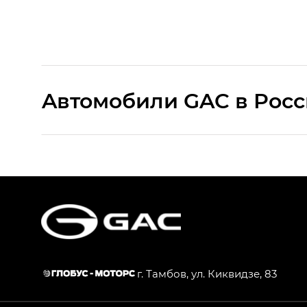
Aвтомобили GAC в Рос
S9 — Эс 9 (S9) в комплектации Эс Икс 
S7 — Эс 7 (S7) в комплектациях Эс Икс П
HYPTEC HT — Хайптек Эйч Ти (HYPTEC H
AION V — Айон Ви в комплектациях Экс 
г. Тамбов, ул. Киквидзе, 83
GS8 — Джи Эс 8 (GS8) в комплектациях 
GL