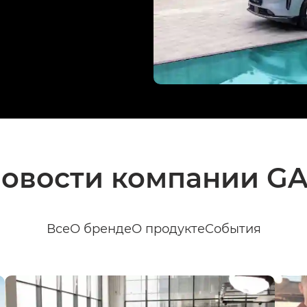
овости компании G
Все
О бренде
О продукте
События