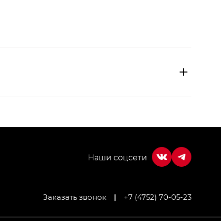
Заказать звонок
|
+7 (4752) 70-05-23
МИУМ — GX PREMIUM, Джи Эти — GT, Джи Эль —