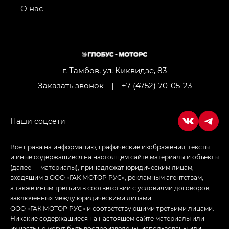
привод — GB AWD, Джи Эль Полный привод —
О нас
GL AWD
M8 — Эм 8 (M8) в комплектациях Джи Эль — GL,
Джи Ти — GT, Джи Икс — GX,
Джи Икс ПРЕМИУМ — GX PREMIUM, ЛАУНЖ —
LOUNGE
г. Тамбов, ул. Киквидзе, 83
Заказать звонок
|
+7 (4752) 70-05-23
Empow — Эмпау (Empow) в комплектации
Джи Эс — GS, Джи Эль с элементы экстерьера
в спортивном стиле — GL
(S-Style)
Все права на информацию, графические изображения, тексты
и иные содержащиеся на настоящем сайте материалы и объекты
(далее — материалы), принадлежат юридическим лицам,
входящим в ООО «ГАК МОТОР РУС», рекламным агентствам,
а также иным третьим в соответствии с условиями договоров,
заключенных между юридическими лицами
ООО «ГАК МОТОР РУС» и соответствующими третьими лицами.
Никакие содержащиеся на настоящем сайте материалы или
их часть не могут быть воспроизведены, использованы или