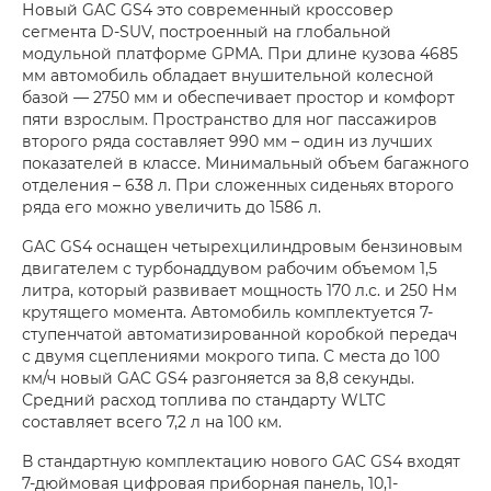
Новый GAC GS4 это современный кроссовер
сегмента D-SUV, построенный на глобальной
модульной платформе GPMA. При длине кузова 4685
мм автомобиль обладает внушительной колесной
базой — 2750 мм и обеспечивает простор и комфорт
пяти взрослым. Пространство для ног пассажиров
второго ряда составляет 990 мм – один из лучших
показателей в классе. Минимальный объем багажного
отделения – 638 л. При сложенных сиденьях второго
ряда его можно увеличить до 1586 л.
GAC GS4 оснащен четырехцилиндровым бензиновым
двигателем с турбонаддувом рабочим объемом 1,5
литра, который развивает мощность 170 л.с. и 250 Нм
крутящего момента. Автомобиль комплектуется 7-
ступенчатой автоматизированной коробкой передач
с двумя сцеплениями мокрого типа. С места до 100
км/ч новый GAC GS4 разгоняется за 8,8 секунды.
Средний расход топлива по стандарту WLTC
составляет всего 7,2 л на 100 км.
В стандартную комплектацию нового GAC GS4 входят
7-дюймовая цифровая приборная панель, 10,1-