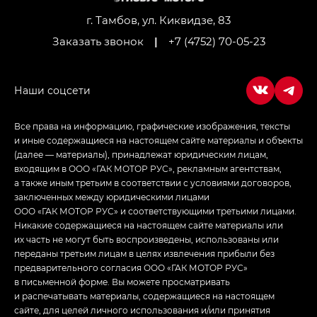
Джи Икс ПРЕМИУМ — GX PREMIUM, ЛАУНЖ —
LOUNGE
г. Тамбов, ул. Киквидзе, 83
Заказать звонок
|
+7 (4752) 70-05-23
Empow — Эмпау (Empow) в комплектации
Джи Эс — GS, Джи Эль с элементы экстерьера
в спортивном стиле — GL
(S-Style)
Все права на информацию, графические изображения, тексты
и иные содержащиеся на настоящем сайте материалы и объекты
(далее — материалы), принадлежат юридическим лицам,
входящим в ООО «ГАК МОТОР РУС», рекламным агентствам,
а также иным третьим в соответствии с условиями договоров,
заключенных между юридическими лицами
ООО «ГАК МОТОР РУС» и соответствующими третьими лицами.
Никакие содержащиеся на настоящем сайте материалы или
их часть не могут быть воспроизведены, использованы или
переданы третьим лицам в целях извлечения прибыли без
предварительного согласия ООО «ГАК МОТОР РУС»
в письменной форме. Вы можете просматривать
и распечатывать материалы, содержащиеся на настоящем
сайте, для целей личного использования и/или принятия