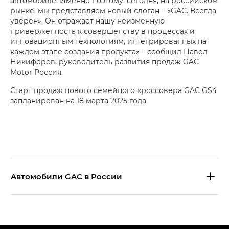
автомобиле. Именно поэтому, сегодня, на российском
рынке, мы представляем новый слоган – «GAC. Всегда
уверен». Он отражает нашу неизменную
приверженность к совершенству в процессах и
инновационным технологиям, интегрированных на
каждом этапе создания продукта» – сообщил Павел
Никифоров, руководитель развития продаж GAC
Motor Россия.
Старт продаж нового семейного кроссовера GAC GS4
запланирован на 18 марта 2025 года.
Aвтомобили GAC в России
S9 — Эс 9 (S9) в комплектации
Эс Икс ПРЕМИУМ — SX PREMIUM