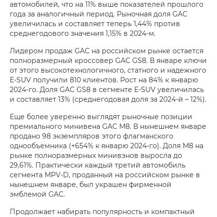
автомобилей, что на 11% выше показателей прошлого
года за аналогичный период. Рыночная доля GAC
увеличилась и составляет теперь 1,44% против
среднегодового значения 1,15% в 2024‑м.
Лидером продаж GAC на российском рынке остается
полноразмерный кроссовер GAC GS8. В январе ключи
от этого высокотехнологичного, статного и надежного
E‑SUV получили 810 клиентов. Рост на 84% к январю
2024‑го. Доля GAC GS8 в сегменте E‑SUV увеличилась
и составляет 13% (среднегодовая доля за 2024‑й – 12%).
Еще более уверенно выглядят рыночные позиции
премиального минивена GAC M8. В нынешнем январе
продано 98 экземпляров этого флагманского
однообъемника (+654% к январю 2024‑го). Доля M8 на
рынке полноразмерных минивэнов выросла до
29,61%. Практически каждый третий автомобиль
сегмента MPV‑D, проданный на российском рынке в
нынешнем январе, был украшен фирменной
эмблемой GAC.
Продолжает набирать популярность и компактный