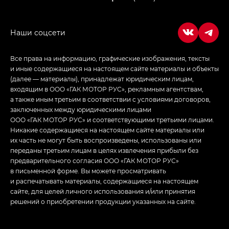
Empow — Эмпау (Empow) в комплектации
Джи Эс — GS, Джи Эль с элементы экстерьера
в спортивном стиле — GL
(S-Style)
Все права на информацию, графические изображения, тексты
и иные содержащиеся на настоящем сайте материалы и объекты
(далее — материалы), принадлежат юридическим лицам,
входящим в ООО «ГАК МОТОР РУС», рекламным агентствам,
а также иным третьим в соответствии с условиями договоров,
заключенных между юридическими лицами
ООО «ГАК МОТОР РУС» и соответствующими третьими лицами.
Никакие содержащиеся на настоящем сайте материалы или
их часть не могут быть воспроизведены, использованы или
переданы третьим лицам в целях извлечения прибыли без
предварительного согласия ООО «ГАК МОТОР РУС»
в письменной форме. Вы можете просматривать
и распечатывать материалы, содержащиеся на настоящем
сайте, для целей личного использования и/или принятия
решений о приобретении продукции указанных на сайте.