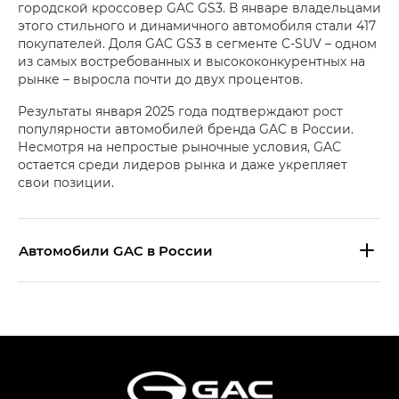
городской кроссовер GAC GS3. В январе владельцами
этого стильного и динамичного автомобиля стали 417
покупателей. Доля GAC GS3 в сегменте C‑SUV – одном
из самых востребованных и высококонкурентных на
рынке – выросла почти до двух процентов.
Результаты января 2025 года подтверждают рост
популярности автомобилей бренда GAC в России.
Несмотря на непростые рыночные условия, GAC
остается среди лидеров рынка и даже укрепляет
свои позиции.
Aвтомобили GAC в России
S9 — Эс 9 (S9) в комплектации
Эс Икс ПРЕМИУМ — SX PREMIUM
S7 — Эс 7 (S7) в комплектациях
Эс Икс ПРЕМИУМ — SX PREMIUM, Эс Тэ — ST