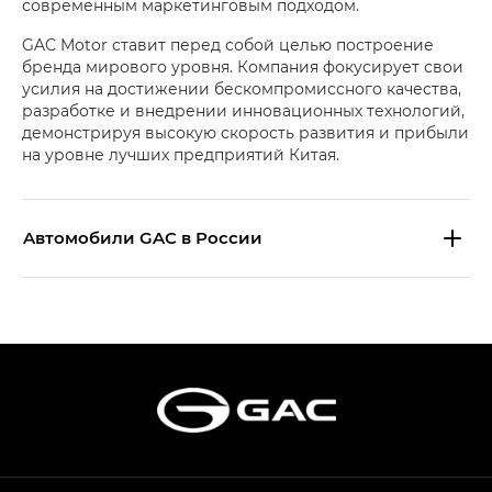
современным маркетинговым подходом.
GAC Motor ставит перед собой целью построение
бренда мирового уровня. Компания фокусирует свои
усилия на достижении бескомпромиссного качества,
разработке и внедрении инновационных технологий,
демонстрируя высокую скорость развития и прибыли
на уровне лучших предприятий Китая.
Aвтомобили GAC в России
S9 — Эс 9 (S9) в комплектации
Эс Икс ПРЕМИУМ — SX PREMIUM
S7 — Эс 7 (S7) в комплектациях
Эс Икс ПРЕМИУМ — SX PREMIUM, Эс Тэ — ST
HYPTEC HT — Хайптек Эйч Ти (HYPTEC HT)
в комплектации Экс ПРЕМИУМ — EX PREMIUM