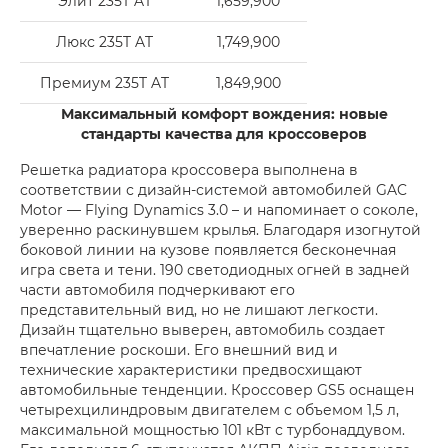
Элит 235T AT
1,659,900
Люкс 235T AT
1,749,900
Премиум 235T AT
1,849,900
Максимальный комфорт вождения: новые
стандарты качества для кроссоверов
Решетка радиатора кроссовера выполнена в
соответствии с дизайн-системой автомобилей GAC
Motor — Flying Dynamics 3.0 – и напоминает о соколе,
уверенно раскинувшем крылья. Благодаря изогнутой
боковой линии на кузове появляется бесконечная
игра света и тени. 190 светодиодных огней в задней
части автомобиля подчеркивают его
представительный вид, но не лишают легкости.
Дизайн тщательно выверен, автомобиль создает
впечатление роскоши. Его внешний вид и
технические характеристики предвосхищают
автомобильные тенденции. Кроссовер GS5 оснащен
четырехцилиндровым двигателем с объемом 1,5 л,
максимальной мощностью 101 кВт с турбонаддувом.