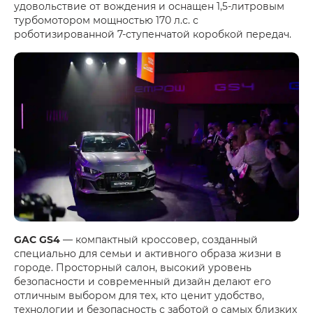
удовольствие от вождения и оснащен 1,5-литровым
турбомотором мощностью 170 л.с. с
роботизированной 7-ступенчатой коробкой передач.
GAC GS4
— компактный кроссовер, созданный
специально для семьи и активного образа жизни в
городе. Просторный салон, высокий уровень
безопасности и современный дизайн делают его
отличным выбором для тех, кто ценит удобство,
технологии и безопасность с заботой о самых близких