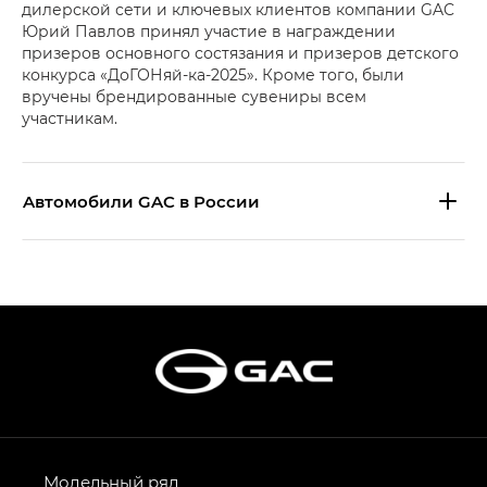
дилерской сети и ключевых клиентов компании GAC
Юрий Павлов принял участие в награждении
призеров основного состязания и призеров детского
конкурса «ДоГОНяй-ка-2025». Кроме того, были
вручены брендированные сувениры всем
участникам.
Aвтомобили GAC в России
S9 — Эс 9 (S9) в комплектации
Эс Икс ПРЕМИУМ — SX PREMIUM
S7 — Эс 7 (S7) в комплектациях
Эс Икс ПРЕМИУМ — SX PREMIUM, Эс Тэ — ST
HYPTEC HT — Хайптек Эйч Ти (HYPTEC HT)
в комплектации Экс ПРЕМИУМ — EX PREMIUM
AION V — Айон Ви в комплектациях Экс — EX,
Модельный ряд