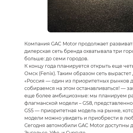
Компания GAC Motor продолжает развивать
дилерская сеть бренда охватывала три го
больше: до семи городов.
К концу года планируется открыть еще чет
Омск (Fenix). Таким образом сеть вырастет д
«Россия — один из приоритетных рынков дл
собираемся на этом останавливаться! — з
еще более амбициозные: мы планируем рас
флагманской модели – GS8, представленн
GS5 — приоритетная модель на рынке, кото
модели можно увидеть и приобрести в лю
Сегодня автомобили GAC Motor доступны д
Энгельсе, Уфе, и Сургуте.