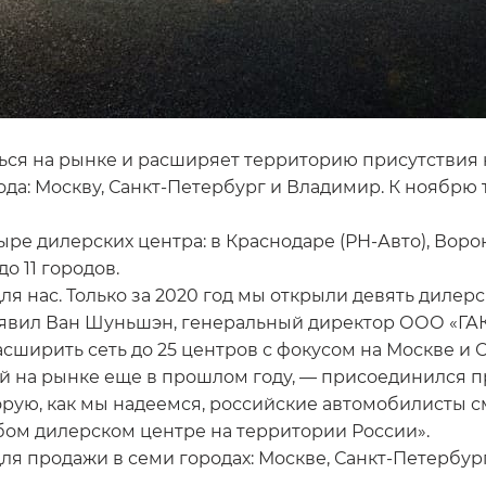
ся на рынке и расширяет территорию присутствия н
рода: Москву, Санкт-Петербург и Владимир. К ноябр
ыре дилерских центра: в Краснодаре (РН-Авто), Ворон
о 11 городов.
я нас. Только за 2020 год мы открыли девять дилерс
аявил Ван Шуньшэн, генеральный директор ООО «ГАК 
ширить сеть до 25 центров с фокусом на Москве и С
ой на рынке еще в прошлом году, — присоединился
рую, как мы надеемся, российские автомобилисты см
бом дилерском центре на территории России».
ля продажи в семи городах: Москве, Санкт-Петербур