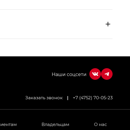
Заказать звонок
|
+7 (4752) 70-05-23
МИУМ — GX PREMIUM, Джи Эти — GT, Джи Эль —
 привод — GB AWD, Джи Эль Полный привод —
лиентам
Владельцам
О нас