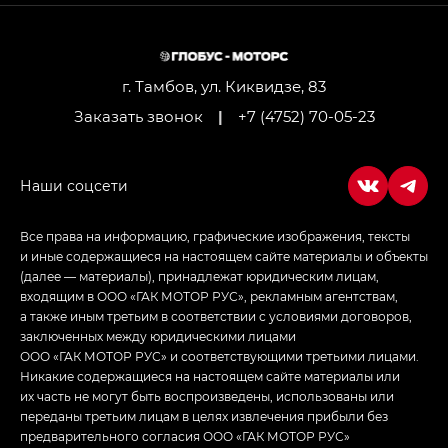
M8 — Эм 8 (M8) в комплектациях Джи Эль — GL,
Джи Ти — GT, Джи Икс — GX,
Джи Икс ПРЕМИУМ — GX PREMIUM, ЛАУНЖ —
LOUNGE
г. Тамбов, ул. Киквидзе, 83
Заказать звонок
|
+7 (4752) 70-05-23
Empow — Эмпау (Empow) в комплектации
Джи Эс — GS, Джи Эль с элементы экстерьера
в спортивном стиле — GL
(S-Style)
Все права на информацию, графические изображения, тексты
и иные содержащиеся на настоящем сайте материалы и объекты
(далее — материалы), принадлежат юридическим лицам,
входящим в ООО «ГАК МОТОР РУС», рекламным агентствам,
а также иным третьим в соответствии с условиями договоров,
заключенных между юридическими лицами
ООО «ГАК МОТОР РУС» и соответствующими третьими лицами.
Никакие содержащиеся на настоящем сайте материалы или
их часть не могут быть воспроизведены, использованы или
переданы третьим лицам в целях извлечения прибыли без
предварительного согласия ООО «ГАК МОТОР РУС»