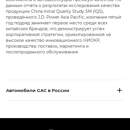
данным отчёта о результатах исследования качества
продукции China Initial Quality Study SM (IQS),
проведённого J.D. Power Asia Pacific, компания пятый
год подряд занимает первое место среди всех
китайских брендов, что демонстрирует успех
корпоративной стратегии, ориентированной на
высокое качество инновационного НИОКР,
производства, поставок, маркетинга и
послепродажного обслуживания.
Aвтомобили GAC в России
S9 — Эс 9 (S9) в комплектации
Эс Икс ПРЕМИУМ — SX PREMIUM
S7 — Эс 7 (S7) в комплектациях