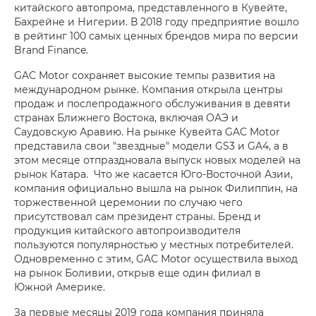
китайского автопрома, представленного в Кувейте,
Бахрейне и Нигерии. В 2018 году предприятие вошло
в рейтинг 100 самых ценных брендов мира по версии
Brand Finance.
GAC Motor сохраняет высокие темпы развития на
международном рынке. Компания открыла центры
продаж и послепродажного обслуживания в девяти
странах Ближнего Востока, включая ОАЭ и
Саудовскую Аравию. На рынке Кувейта GAC Motor
представила свои "звездные" модели GS3 и GA4, а в
этом месяце отпраздновала выпуск новых моделей на
рынок Катара. Что же касается Юго-Восточной Азии,
компания официально вышла на рынок Филиппин, на
торжественной церемонии по случаю чего
присутствовал сам президент страны. Бренд и
продукция китайского автопроизводителя
пользуются популярностью у местных потребителей.
Одновременно с этим, GAC Motor осуществила выход
на рынок Боливии, открыв еще один филиал в
Южной Америке.
За первые месяцы 2019 года компания приняла