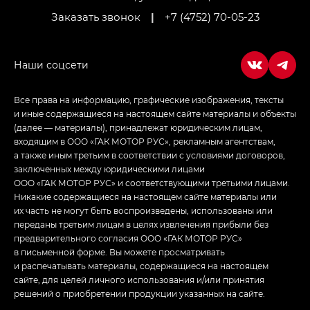
Заказать звонок
|
+7 (4752) 70-05-23
Empow — Эмпау (Empow) в комплектации
Джи Эс — GS, Джи Эль с элементы экстерьера
в спортивном стиле — GL
(S-Style)
Все права на информацию, графические изображения, тексты
и иные содержащиеся на настоящем сайте материалы и объекты
(далее — материалы), принадлежат юридическим лицам,
входящим в ООО «ГАК МОТОР РУС», рекламным агентствам,
а также иным третьим в соответствии с условиями договоров,
заключенных между юридическими лицами
ООО «ГАК МОТОР РУС» и соответствующими третьими лицами.
Никакие содержащиеся на настоящем сайте материалы или
их часть не могут быть воспроизведены, использованы или
переданы третьим лицам в целях извлечения прибыли без
предварительного согласия ООО «ГАК МОТОР РУС»
в письменной форме. Вы можете просматривать
и распечатывать материалы, содержащиеся на настоящем
сайте, для целей личного использования и/или принятия
решений о приобретении продукции указанных на сайте.