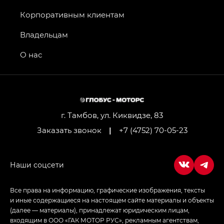
Джи Икс ПРЕМИУМ — GX PREMIUM, Джи Эти —
GT, Джи Эль — GL
Корпоративным клиентам
GS4 — Джи Эс 4 (GS4) в комплектациях Джи Би
Владельцам
Передний привод — GB 2WD, Джи Би Полный
привод — GB AWD, Джи Эль Полный привод —
О нас
GL AWD
M8 — Эм 8 (M8) в комплектациях Джи Эль — GL,
Джи Ти — GT, Джи Икс — GX,
Джи Икс ПРЕМИУМ — GX PREMIUM, ЛАУНЖ —
LOUNGE
г. Тамбов, ул. Киквидзе, 83
Заказать звонок
|
+7 (4752) 70-05-23
Empow — Эмпау (Empow) в комплектации
Джи Эс — GS, Джи Эль с элементы экстерьера
в спортивном стиле — GL
(S-Style)
Все права на информацию, графические изображения, тексты
и иные содержащиеся на настоящем сайте материалы и объекты
(далее — материалы), принадлежат юридическим лицам,
входящим в ООО «ГАК МОТОР РУС», рекламным агентствам,