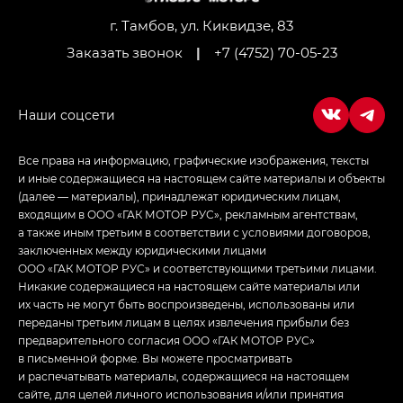
Джи Икс ПРЕМИУМ — GX PREMIUM, ЛАУНЖ —
LOUNGE
г. Тамбов, ул. Киквидзе, 83
Заказать звонок
|
+7 (4752) 70-05-23
Empow — Эмпау (Empow) в комплектации
Джи Эс — GS, Джи Эль с элементы экстерьера
в спортивном стиле — GL
(S-Style)
Все права на информацию, графические изображения, тексты
и иные содержащиеся на настоящем сайте материалы и объекты
(далее — материалы), принадлежат юридическим лицам,
входящим в ООО «ГАК МОТОР РУС», рекламным агентствам,
а также иным третьим в соответствии с условиями договоров,
заключенных между юридическими лицами
ООО «ГАК МОТОР РУС» и соответствующими третьими лицами.
Никакие содержащиеся на настоящем сайте материалы или
их часть не могут быть воспроизведены, использованы или
переданы третьим лицам в целях извлечения прибыли без
предварительного согласия ООО «ГАК МОТОР РУС»
в письменной форме. Вы можете просматривать
и распечатывать материалы, содержащиеся на настоящем
сайте, для целей личного использования и/или принятия