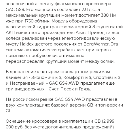
аналогичный агрегату флагманского кроссовера
GAC GS8. Его мощность составляет 231 л.с., а
максимальный крутящий момент достигает 380 Нм
уже при 1750 об/мин. Модель оборудована
классической гидротрансформаторной 8-ступенчатой
АКП известного производителя Aisin. Привод на все
колёса реализован через электрогидравлическую
муфту Haldex шестого поколения от BorgWarner. Эта
система автоматически срабатывает при первых
признаках пробуксовки, оптимально
перераспределяя крутящий момент между осями.
В дополнение к четырем стандартным режимам
движения - Экономичный, Комфортный, Спортивный
и Настраиваемый – GAC GS4 AWD предлагает еще
три внедорожных – Снег, Песок и Грязь.
На российском рынке GAC GS4 AWD представлен в
двух комплектациях: базовой версии GB и топ-версии
GL.
Оснащение кроссовера в комплектации GB (2 999
000 руб. без учета дополнительных предложений)