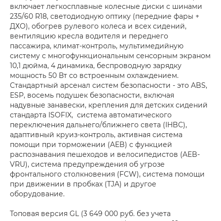
включает легкосплавные колесные диски с шинами
235/60 R18, светодиодную оптику (передние фары +
ДХО), обогрев рулевого колеса и всех сидений,
вентиляцию кресла водителя и переднего
пассажира, климат-контроль, мультимедийную
систему с многофункциональным сенсорным экраном
10,1 дюйма, 4 динамика, беспроводную зарядку
мощность 50 Вт со встроенным охлаждением.
Стандартный арсенал систем безопасности - это ABS,
ESP, восемь подушек безопасности, включая
надувные занавески, крепления для детских сидений
стандарта ISOFIX, система автоматического
переключения дальнего/ближнего света (IHBC),
адаптивный круиз-контроль, активная система
помощи при торможении (AEB) с функцией
распознавания пешеходов и велосипедистов (AEB-
VRU), система предупреждения об угрозе
фронтального столкновения (FCW), система помощи
при движении в пробках (TJA) и другое
оборудование.
Топовая версия GL (3 649 000 руб. без учета