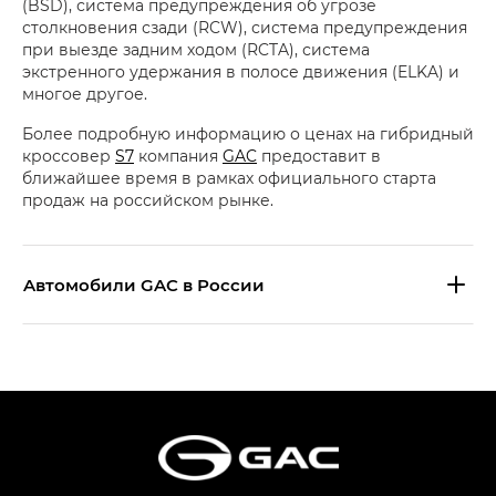
(BSD), система предупреждения об угрозе
столкновения сзади (RCW), система предупреждения
при выезде задним ходом (RCTA), система
экстренного удержания в полосе движения (ELKA) и
многое другое.
Более подробную информацию о ценах на гибридный
кроссовер
S7
компания
GAC
предоставит в
ближайшее время в рамках официального старта
продаж на российском рынке.
Aвтомобили GAC в России
S9 — Эс 9 (S9) в комплектации
Эс Икс ПРЕМИУМ — SX PREMIUM
S7 — Эс 7 (S7) в комплектациях
Эс Икс ПРЕМИУМ — SX PREMIUM, Эс Тэ — ST