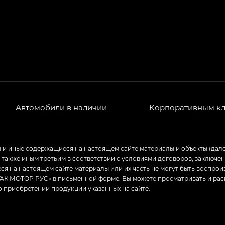
РЕМИУМ — SX PREMIUM, Эс Тэ — ST
T) в комплектации Экс ПРЕМИУМ — EX PREMIUM
— EX, Экс ПРЕМИУМ — EX Premium
Джи Эс 8 ТРЭВЕЛЛЕР — GS8 TRAVELLER, Джи Икс ПРЕ
 Джи Би Передний привод — GB 2WD, Джи Би Полный
Автомобили в наличии
Корпоративным к
ь — GL, Джи Ти — GT, Джи Икс — GX, Джи Икс ПРЕМ
ы и иные содержащиеся на настоящем сайте материалы и объекты (дал
а также иным третьим в соответствии с условиями договоров, заклю
Джи Эс — GS, Джи Эль с элементы экстерьера в спо
я на настоящем сайте материалы или их часть не могут быть воспрои
АК МОТОР РУС» в письменной форме. Вы можете просматривать и рас
о приобретении продукции указанных на сайте.