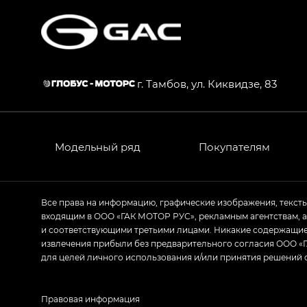
S7 — Эс 7 (S7) в комплектациях Эс Икс П
HYPTEC HT — Хайптек Эйч Ти (HYPTEC H
AION V — Айон Ви в комплектациях Экс 
г. Тамбов, ул. Киквидзе, 83
GS8 — Джи Эс 8 (GS8) в комплектациях 
GL
GS4 — Джи Эс 4 (GS4) в комплектациях
Модельный ряд
Покупателям
GL AWD
M8 — Эм 8 (M8) в комплектациях Джи Эл
Все права на информацию, графические изображения, текст
входящим в ООО «ГАК МОТОР РУС», рекламным агентствам, 
Empow — Эмпау (Empow) в комплектации 
и соответствующими третьими лицами. Никакие содержащиес
извлечения прибыли без предварительного согласия ООО «Г
для целей личного использования и/или принятия решений 
Правовая информация