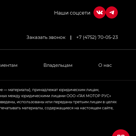
Заказать звонок
|
+7 (4752) 70-05-23
МИУМ — GX PREMIUM, Джи Эти — GT, Джи Эль —
 привод — GB AWD, Джи Эль Полный привод —
лиентам
Владельцам
О нас
ИУМ — GX PREMIUM, ЛАУНЖ — LOUNGE
ее — материалы), принадлежат юридическим лицам,
ченных между юридическими лицами ООО «ГАК МОТОР РУС»
ртивном стиле — GL
(S-Style)
зведены, использованы или переданы третьим лицам в целях
печатывать материалы, содержащиеся на настоящем сайте,