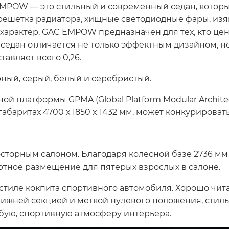
EMPOW — это стильный и современный седан, которы
решетка радиатора, хищные светодиодные фары, из
арактер. GAC EMPOW предназначен для тех, кто це
седан отличается не только эффектным дизайном, н
авляет всего 0,26.
рный, серый, белый и серебристый.
й платформы GPMA (Global Platform Modular Archite
габаритах 4700 х 1850 x 1432 мм. может конкурироват
орным салоном. Благодаря колесной базе 2736 мм –
тное размещение для пятерых взрослых в салоне.
тиле кокпита спортивного автомобиля. Хорошо чит
нижней секцией и меткой нулевого положения, стил
бую, спортивную атмосферу интерьера.