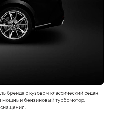
ь бренда с кузовом классический седан.
ены мощный бензиновый турбомотор,
оснащения.