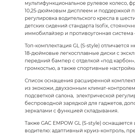
мультифункциональное рулевое колесо, ф
10,25-дюймовым дисплеем и поддержкой пр
регулировка водительского кресла в шест
детских сидений стандарта Isofix, стояноч
иммобилайзер и противоугонная система —
Топ-комплектация GL (S-style) отличаетс
18-дюймовые легкосплавные диски с экск
передний бампер с отделкой «под карбон»
громкостью, а также спортивные настройки
Список оснащения расширенной комплекта
из экокожи, двухзонным климат-контроле
подсветкой салона, электрической регулир
беспроводной зарядкой для гаджетов, до
зеркалами с функцией складывания.
Также GAC EMPOW GL (S-style) оснащаетс
водителю: адаптивный круиз-контроль, пр