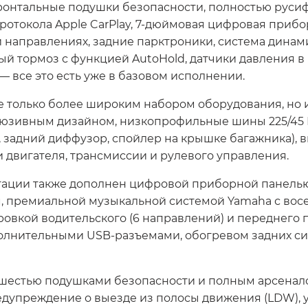
ронтальные подушки безопасности, полностью руси
отокола Apple CarPlay, 7-дюймовая цифровая прибо
и направлениях, задние парктроники, система дина
ный тормоз с функцией AutoHold, датчики давления в
 все это есть уже в базовом исполнении.
я не только более широким набором оборудования, 
люзивным дизайном, низкопрофильные шины 225/45 
, задний диффузор, спойлер на крышке багажника), 
 двигателя, трансмиссии и рулевого управления.
ции также дополнен цифровой приборной панелью д
м, премиальной музыкальной системой Yamaha с во
овкой водительского (6 направлений) и переднего п
полнительными USB-разъемами, обогревом задних си
я шестью подушками безопасности и полным арсена
едупреждение о выезде из полосы движения (LDW), у