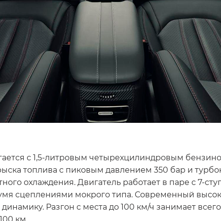
ется с 1,5-литровым четырехцилиндровым бензинов
ыска топлива c пиковым давлением 350 бар и турбо
ного охлаждения. Двигатель работает в паре с 7-ст
умя сцеплениями мокрого типа. Современный высо
амику. Разгон с места до 100 км/ч занимает всего 6
100 км.