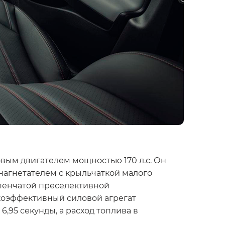
ым двигателем мощностью 170 л.с. Он
нагнетателем с крыльчаткой малого
упенчатой преселективной
коэффективный силовой агрегат
,95 секунды, а расход топлива в