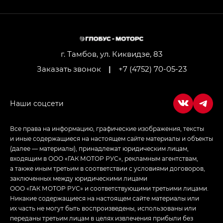
GL AWD
M8 — Эм 8 (M8) в комплектациях Джи Эль — GL,
Джи Ти — GT, Джи Икс — GX,
Джи Икс ПРЕМИУМ — GX PREMIUM, ЛАУНЖ —
LOUNGE
г. Тамбов, ул. Киквидзе, 83
Заказать звонок
|
+7 (4752) 70-05-23
Empow — Эмпау (Empow) в комплектации
Джи Эс — GS, Джи Эль с элементы экстерьера
в спортивном стиле — GL
(S-Style)
Все права на информацию, графические изображения, тексты
и иные содержащиеся на настоящем сайте материалы и объекты
(далее — материалы), принадлежат юридическим лицам,
входящим в ООО «ГАК МОТОР РУС», рекламным агентствам,
а также иным третьим в соответствии с условиями договоров,
заключенных между юридическими лицами
ООО «ГАК МОТОР РУС» и соответствующими третьими лицами.
Никакие содержащиеся на настоящем сайте материалы или
их часть не могут быть воспроизведены, использованы или
переданы третьим лицам в целях извлечения прибыли без