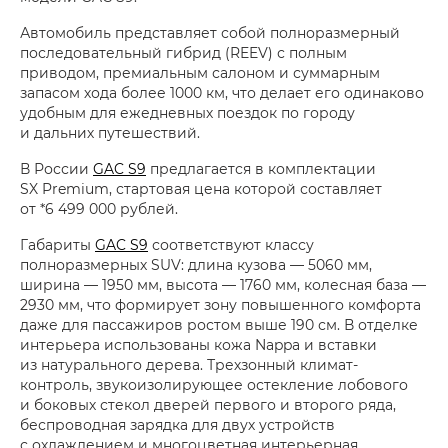
Автомобиль представляет собой полноразмерный
последовательный гибрид (REEV) с полным
приводом, премиальным салоном и суммарным
запасом хода более 1000 км, что делает его одинаково
удобным для ежедневных поездок по городу
и дальних путешествий.
В России
GAC S9
предлагается в комплектации
SX Premium, стартовая цена которой составляет
от *6 499 000 рублей.
Габариты
GAC S9
соответствуют классу
полноразмерных SUV: длина кузова — 5060 мм,
ширина — 1950 мм, высота — 1760 мм, колесная база —
2930 мм, что формирует зону повышенного комфорта
даже для пассажиров ростом выше 190 см. В отделке
интерьера использованы кожа Nappa и вставки
из натурального дерева. Трехзонный климат-
контроль, звукоизолирующее остекление лобового
и боковых стекол дверей первого и второго ряда,
беспроводная зарядка для двух устройств
с охлаждением и многоцветная интерьерная