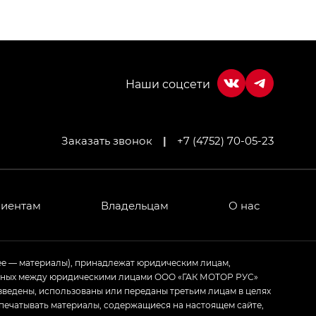
Заказать звонок
|
+7 (4752) 70-05-23
МИУМ — GX PREMIUM, Джи Эти — GT, Джи Эль —
 привод — GB AWD, Джи Эль Полный привод —
лиентам
Владельцам
О нас
ИУМ — GX PREMIUM, ЛАУНЖ — LOUNGE
ее — материалы), принадлежат юридическим лицам,
ченных между юридическими лицами ООО «ГАК МОТОР РУС»
ртивном стиле — GL
(S-Style)
зведены, использованы или переданы третьим лицам в целях
печатывать материалы, содержащиеся на настоящем сайте,