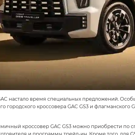
а GAC настало время специальных предложений. Осо
ого городского кроссовера GAC GS3 и флагманского 
инамичный кроссовер GAC GS3 можно приобрести по с
отовителя и программы трейд-ин. Кроме того, для GS3