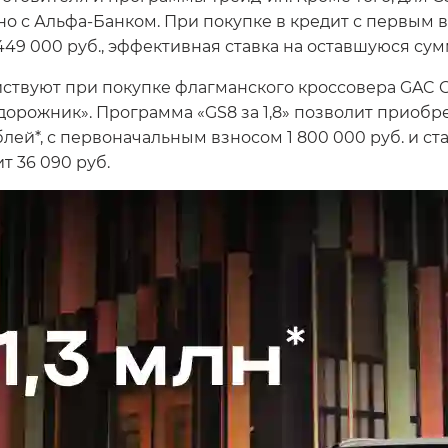
о с Альфа-Банком. При покупке в кредит с первым в
49 000 руб., эффективная ставка на оставшуюся сумм
ствуют при покупке флагманского кроссовера GAC 
дорожник». Программа «GS8 за 1,8» позволит приобр
ей*, с первоначальным взносом 1 800 000 руб. и ста
т 36 090 руб.