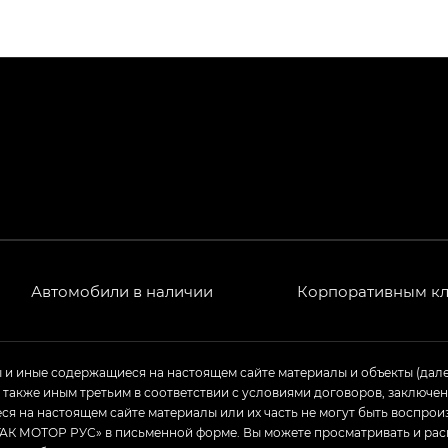
ПРЕМИУМ — SX PREMIUM
РЕМИУМ — SX PREMIUM, Эс Тэ — ST
T) в комплектации Экс ПРЕМИУМ — EX PREMIUM
— EX, Экс ПРЕМИУМ — EX Premium
Джи Эс 8 ТРЭВЕЛЛЕР — GS8 TRAVELLER, Джи Икс ПРЕ
 Джи Би Передний привод — GB 2WD, Джи Би Полный
Автомобили в наличии
Корпоративным к
ь — GL, Джи Ти — GT, Джи Икс — GX, Джи Икс ПРЕМ
ы и иные содержащиеся на настоящем сайте материалы и объекты (дал
а также иным третьим в соответствии с условиями договоров, заклю
Джи Эс — GS, Джи Эль с элементы экстерьера в спо
я на настоящем сайте материалы или их часть не могут быть воспрои
АК МОТОР РУС» в письменной форме. Вы можете просматривать и рас