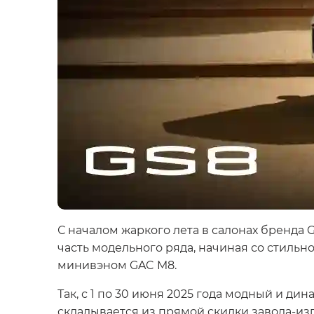
С началом жаркого лета в салонах бренд
часть модельного ряда, начиная со стильн
минивэном GAC M8.
Так, с 1 по 30 июня 2025 года модный и д
складывается из прямой скидки завода-изг