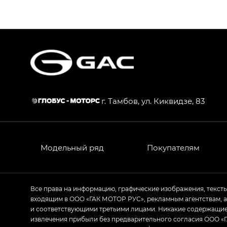
S9 — Эс 9 (S9) в комплектации Эс Икс 
S7 — Эс 7 (S7) в комплектациях Эс Икс П
HYPTEC HT — Хайптек Эйч Ти (HYPTEC H
AION V — Айон Ви в комплектациях Экс 
г. Тамбов, ул. Киквидзе, 83
GS8 — Джи Эс 8 (GS8) в комплектациях 
GL
GS4 — Джи Эс 4 (GS4) в комплектациях
Модельный ряд
Покупателям
GL AWD
M8 — Эм 8 (M8) в комплектациях Джи Эл
Все права на информацию, графические изображения, текст
входящим в ООО «ГАК МОТОР РУС», рекламным агентствам, 
Empow — Эмпау (Empow) в комплектации 
и соответствующими третьими лицами. Никакие содержащиес
извлечения прибыли без предварительного согласия ООО «Г