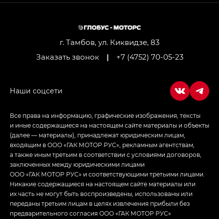
M8 — Эм 8 (M8) в комплектациях Джи Эль — GL,
Джи Ти — GT, Джи Икс — GX,
Джи Икс ПРЕМИУМ — GX PREMIUM, ЛАУНЖ —
LOUNGE
г. Тамбов, ул. Киквидзе, 83
Заказать звонок
|
+7 (4752) 70-05-23
Empow — Эмпау (Empow) в комплектации
Джи Эс — GS, Джи Эль с элементы экстерьера
в спортивном стиле — GL
(S-Style)
Все права на информацию, графические изображения, тексты
и иные содержащиеся на настоящем сайте материалы и объекты
(далее — материалы), принадлежат юридическим лицам,
входящим в ООО «ГАК МОТОР РУС», рекламным агентствам,
а также иным третьим в соответствии с условиями договоров,
заключенных между юридическими лицами
ООО «ГАК МОТОР РУС» и соответствующими третьими лицами.
Никакие содержащиеся на настоящем сайте материалы или
их часть не могут быть воспроизведены, использованы или
переданы третьим лицам в целях извлечения прибыли без
предварительного согласия ООО «ГАК МОТОР РУС»