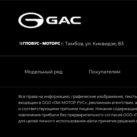
S7 — Эс 7 (S7) в комплектациях Эс Икс П
HYPTEC HT — Хайптек Эйч Ти (HYPTEC H
AION V — Айон Ви в комплектациях Экс 
г. Тамбов, ул. Киквидзе, 83
GS8 — Джи Эс 8 (GS8) в комплектациях 
GL
GS4 — Джи Эс 4 (GS4) в комплектациях
Модельный ряд
Покупателям
GL AWD
M8 — Эм 8 (M8) в комплектациях Джи Эл
Все права на информацию, графические изображения, текст
входящим в ООО «ГАК МОТОР РУС», рекламным агентствам, 
Empow — Эмпау (Empow) в комплектации 
и соответствующими третьими лицами. Никакие содержащиес
извлечения прибыли без предварительного согласия ООО «Г
для целей личного использования и/или принятия решений 