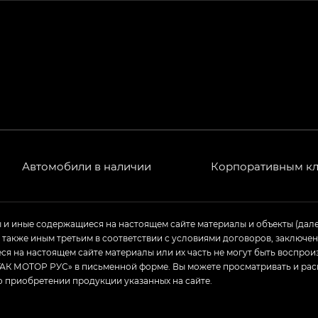
РЕМИУМ — SX PREMIUM, Эс Тэ — ST
T) в комплектации Экс ПРЕМИУМ — EX PREMIUM
— EX, Экс ПРЕМИУМ — EX Premium
Джи Эс 8 ТРЭВЕЛЛЕР — GS8 TRAVELLER, Джи Икс ПРЕ
 Джи Би Передний привод — GB 2WD, Джи Би Полный
Автомобили в наличии
Корпоративным к
ь — GL, Джи Ти — GT, Джи Икс — GX, Джи Икс ПРЕМ
ы и иные содержащиеся на настоящем сайте материалы и объекты (дал
а также иным третьим в соответствии с условиями договоров, заклю
Джи Эс — GS, Джи Эль с элементы экстерьера в спо
я на настоящем сайте материалы или их часть не могут быть воспрои
АК МОТОР РУС» в письменной форме. Вы можете просматривать и рас
о приобретении продукции указанных на сайте.