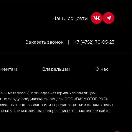
Заказать звонок
|
+7 (4752) 70-05-23
МИУМ — GX PREMIUM, Джи Эти — GT, Джи Эль —
 привод — GB AWD, Джи Эль Полный привод —
лиентам
Владельцам
О нас
ИУМ — GX PREMIUM, ЛАУНЖ — LOUNGE
ее — материалы), принадлежат юридическим лицам,
ченных между юридическими лицами ООО «ГАК МОТОР РУС»
ртивном стиле — GL
(S-Style)
зведены, использованы или переданы третьим лицам в целях
печатывать материалы, содержащиеся на настоящем сайте,