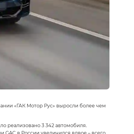
пании «ГАК Мотор Рус» выросли более чем
ло реализовано 3 342 автомобиля.
ли GAC в России увеличился вдвое – всего