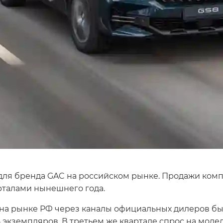
 для бренда GAC на российском рынке. Продажи ком
рталами нынешнего года.
 на рынке РФ через каналы официальных дилеров бы
 экземпляров. В третьем же квартале спрос на моде