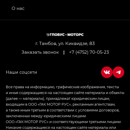
Передний привод — GB 2WD, Джи Би Полный
привод — GB AWD, Джи Эль Полный привод —
О нас
GL AWD
M8 — Эм 8 (M8) в комплектациях Джи Эль — GL,
Джи Ти — GT, Джи Икс — GX,
Джи Икс ПРЕМИУМ — GX PREMIUM, ЛАУНЖ —
LOUNGE
г. Тамбов, ул. Киквидзе, 83
Заказать звонок
|
+7 (4752) 70-05-23
Empow — Эмпау (Empow) в комплектации
Джи Эс — GS, Джи Эль с элементы экстерьера
в спортивном стиле — GL
(S-Style)
Все права на информацию, графические изображения, тексты
и иные содержащиеся на настоящем сайте материалы и объекты
(далее — материалы), принадлежат юридическим лицам,
входящим в ООО «ГАК МОТОР РУС», рекламным агентствам,
а также иным третьим в соответствии с условиями договоров,
заключенных между юридическими лицами
ООО «ГАК МОТОР РУС» и соответствующими третьими лицами.
Никакие содержащиеся на настоящем сайте материалы или