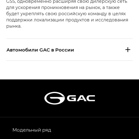
GS5, одновременно расширяя свою дилерскую сеть
для ускорения проникновения на рынок, а также
будет укреплять свою российскую команду в целях
поддержки локализации продуктов и исследования
рынка.
Aвтомобили GAC в России
S9 — Эс 9 (S9) в комплектации
Эс Икс ПРЕМИУМ — SX PREMIUM
S7 — Эс 7 (S7) в комплектациях
Эс Икс ПРЕМИУМ — SX PREMIUM, Эс Тэ — ST
HYPTEC HT — Хайптек Эйч Ти (HYPTEC HT)
в комплектации Экс ПРЕМИУМ — EX PREMIUM
AION V — Айон Ви в комплектациях Экс — EX,
Модельный ряд
Экс ПРЕМИУМ — EX Premium